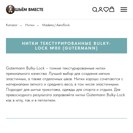
ШЬЁМ ВМЕСТЕ
Каталог
→
Нитки
→
Madeira / Aeroflock
НИТКИ ТЕКСТУРИРОВАННЫЕ BULKY-
LOCK №80 (GUTERMANN)
Gütermann Bulky-Lock – тонкие текстурированные нитки
премиального качества. Лучший выбор для создания мягких
эластичных, а также отделочных швов. Нитки хорошо сочетаются с
материалами легкого и среднего веса, в том числе эластичными.
Подходят для шитья трикотажа, одежды для спорта и отдыха. Для
превосходного результата заправляйте нитки Gütermann Bulky-Lock
как в иглу, так и в петлители.