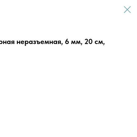
орная неразъемная, 6 мм, 20 см,
. Отделка слайдера - тип FLASH, на обратной стороне
Звено и замок полностью совпадают с цветом тесьмы.
riri имеет следующие преимущества: Боковые приливы.
ность 1. Снижают риск попадания материала верха или
стегивании. 2. Боковые приливы обеспечивают