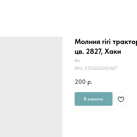
Молния riri тракт
цв. 2827, Хаки
Riri
SKU:
5723220/20/2827
200
р.
В корзину
Функция слайдера - автофиксация
выбит фирменный логотип "riri". 
Застежка-молнии серии Decor от 
Защита от деформации и долговеч
подкладки изделия в замок при за