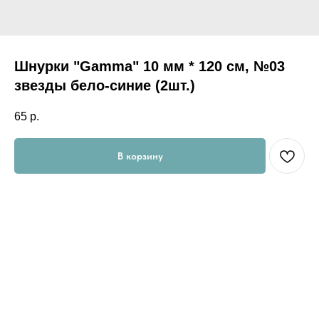
Шнурки "Gamma" 10 мм * 120 см, №03
звезды бело-синие (2шт.)
65
р.
В корзину
Важно! Цвета на сайте могут незначительно отличаться от
реальных из-за особенностей цветопередачи вашего экрана!