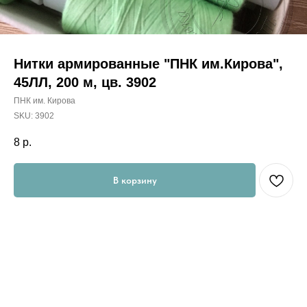
Нитки армированные "ПНК им.Кирова",
45ЛЛ, 200 м, цв. 3902
ПНК им. Кирова
SKU:
3902
8
р.
В корзину
Номер игл: 90-100
Сфера использования ниток: Пошив изделий из костюмных и
пальтовых тканей, спецодежды
В типографии при швейно-клеевом скреплении книг.
Материал: 100% лавсан (полиэфир, полиэстер)