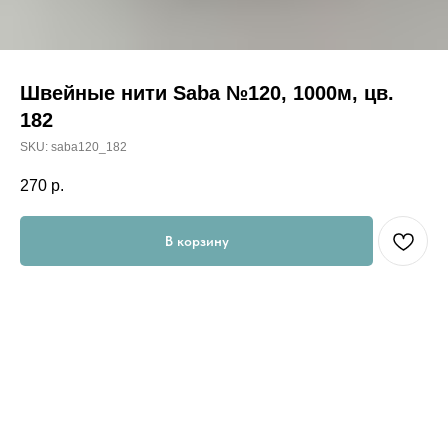
Швейные нити Saba №120, 1000м, цв.
182
SKU:
saba120_182
270
р.
В корзину
Saba 120 –100% полиэстеровая армированная швейная
нить, изготовленная из высокопрочных волокон. Она
сочетает оптимальные швейные свойства с прекрасным
выполнением швов.