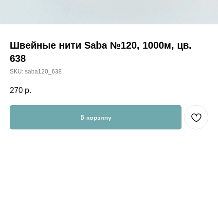
Швейные нити Saba №120, 1000м, цв.
638
SKU:
saba120_638
270
р.
В корзину
Saba 120 –100% полиэстеровая армированная швейная
нить, изготовленная из высокопрочных волокон. Она
сочетает оптимальные швейные свойства с прекрасным
выполнением швов.