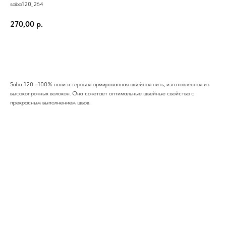
saba120_264
270,00
р.
В корзину
Saba 120 –100% полиэстеровая армированная швейная нить, изготовленная из
высокопрочных волокон. Она сочетает оптимальные швейные свойства с
прекрасным выполнением швов.