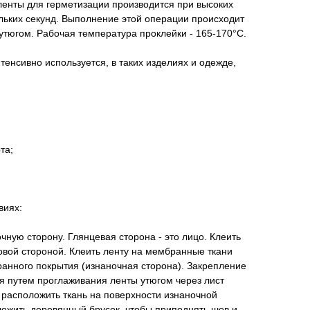
енты для герметизации производится при высоких
льких секунд. Выполнение этой операции происходит
тюгом. Рабочая температура проклейки - 165-170°С.
тенсивно используется, в таких изделиях и одежде,
та;
виях:
чную сторону. Глянцевая сторона - это лицо. Клеить
овой стороной. Клеить ленту на мембранные ткани
анного покрытия (изнаночная сторона). Закрепление
я путем проглаживания ленты утюгом через лист
 расположить ткань на поверхности изнаночной
ложить деревянный брусок, чтобы приподнять шов и