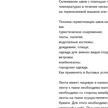
Склеивание швов с помощью л
температурах в течение неско
на термоклеевой машине или у
Техника герметизации швов ин
как:
туристическое снаряжение;
тенты, палатки;
водолазные костюмы;
дождевики, плащи;
одежда для зимних видов спор
ветровки;
комбинезоны;
городская одежда.
Как применять в бытовых усло
Лента имеет лицевую и изнано
ленту к ткани необходимо мат
необходимо со стороны мембр
ленты на ткани осуществляетс
бумаги. Для этого необходимо
стороной к себе. Под шов под