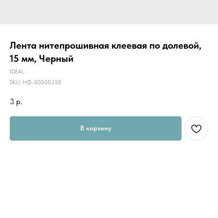
Лента нитепрошивная клеевая по долевой,
15 мм, Черный
IDEAL
SKU:
НФ-00000358
3
р.
В корзину
Нитепрошивная лента- нарезается из нитепрошивного флизелина.
Самые распространённые ширины 10мм, 15мм, 20мм.
подходит для большинства тканей
защищает детали одежды от растяжения
для верхней мужской и женской одежды
клей Ра полиамид
температура приклеивания 120-140 градусов
Категория: Технические ленты