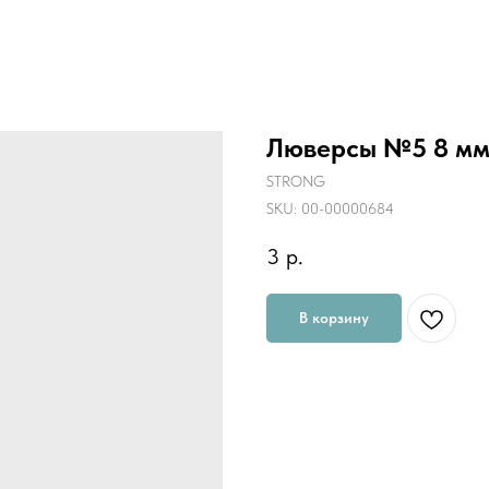
Люверсы №5 8 мм 
STRONG
SKU:
00-00000684
3
р.
В корзину
Диаметр Люверса внутрений: 8 м
Диаметр Люверса внешний : 15 м
Материал : Латунь
Страна:Турция
Материал: Латунь
Диаметр: 8 мм