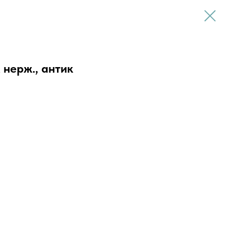
нерж., антик
м
м