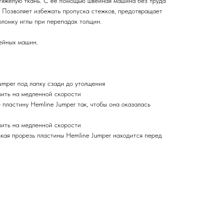
тяжелую ткань. С ее помощью швейная машина без труда
. Позволяет избежать пропуска стежков, предотвращает
оломку иглы при перепадах толщин.
ейных машин.
umper под лапку сзади до утолщения
ить на медленной скорости
пластину Hemline Jumper так, чтобы она оказалась
ить на медленной скорости
зкая прорезь пластины Hemline Jumper находится перед