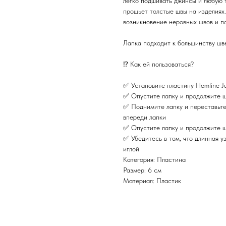
легко подшивать джинсы и любую 
прошьет толстые швы на изделиях
возникновение неровных швов и п
Лапка подходит к большинству шв
⁉️ Как ей пользоваться?
✅ Установите пластину Hemline J
✅ Опустите лапку и продолжите ш
✅ Поднимите лапку и переставьте 
впереди лапки
✅ Опустите лапку и продолжите ш
✅ Убедитесь в том, что длинная у
иглой
Категория: Пластина
Размер: 6 см
Материал: Пластик