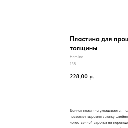
Пластина для прош
толщины
Hemline
138
228,00
р.
В корзину
Данная пластина укладывается по
позволяет выровнять лапку швейн
качественной строчки на перепада