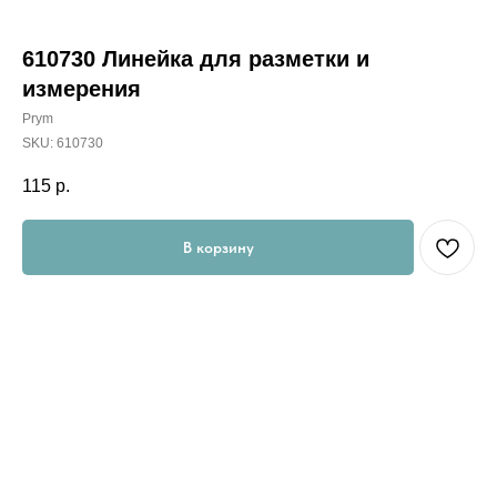
610730 Линейка для разметки и
измерения
Prym
SKU:
610730
115
р.
В корзину
облегчает разметку петель и нанесение надсечек, особенно
подходит для работы на швейных машинах
23 x 4,5 см, шкала 21см