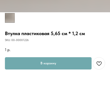
Втулка пластиковая 5,65 см * 1,2 см
SKU:
00-00001226
1
р.
В корзину
Втулка для перемотки ниточек. Отличный вариант для экономии на
редких цветах.
Материал: Пластик
Категория: Шпульки/Втулки
Размер: 5,65 см * 1,2 см