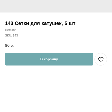
143 Сетки для катушек, 5 шт
Hemline
SKU:
143
80
р.
В корзину
Рекомендуется использовать для вышивальных нитей на
конусах длиной 1000, 2000, 3000 и 5000 метров.
Для нитей на небольших катушках POLY SHEEN METTLER
200 м рекомендуется разрезать сетку пополам или сложить
вдвое.
Инструкция:
*Оденьте сетку на катушку и направьте конец нити вверх,
пропустив его через верхнюю часть сетки.
*Для возврата сетки в первоначальное состояние крепко
сожмите ее.