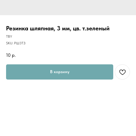
Резинка шляпная, 3 мм, цв. т.зеленый
TBY
SKU:
РШ3ТЗ
10
р.
В корзину
Шляпные шнуры различаются и по диаметру. Самые тонкие
используются в пошиве лёгкой летней одежды. Шнуры большого
диаметра применяются в изготовлении туристического и
спортивного снаряжения.
Кроме того, шляпная резинка используется:
-в пошиве спортивной одежды и сумок, с её помощью регулируются
манжеты рукава и штанины как в ширину, так и в длину;
-в экипировке для рыбалки и охоты, резинка здесь часто
дополняется пластиковыми фиксаторами, позволяющими
регулировать ее натяжение;
-в модельной женской одежде для придания ей оригинальных форм и