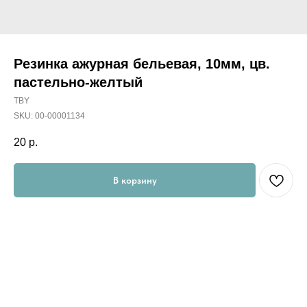
Резинка ажурная бельевая, 10мм, цв.
пастельно-желтый
TBY
SKU:
00-00001134
20
р.
В корзину
Резинка бельевая - это плоская эластичная лента, которая
производится из латексных нитей в оплетке из полиэфирных
волокон. Применяется для отделки изделий из разных видов
тканей, а также трикотажа.
Категория: Резинка