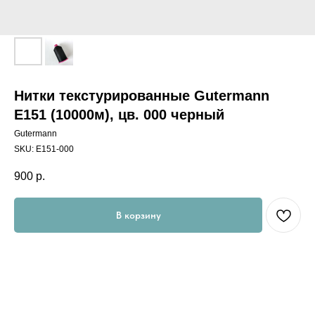
Нитки текстурированные Gutermann
E151 (10000м), цв. 000 черный
Gutermann
SKU:
Е151-000
900
р.
В корзину
Материал: 100 % полиэстер.
Конструкция нити: Текстурированные швейные нити
Области применения: Для мягкой обметки кромок легких,