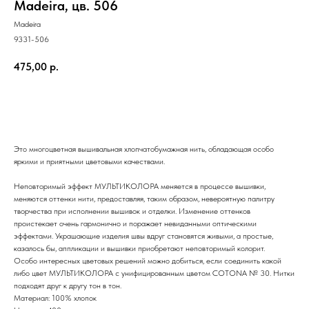
Madeira, цв. 506
Madeira
9331-506
475,00
р.
В корзину
Это многоцветная вышивальная хлопчатобумажная нить, обладающая особо
яркими и приятными цветовыми качествами.
Неповторимый эффект МУЛЬТИКОЛОРА меняется в процессе вышивки,
меняются оттенки нити, предоставляя, таким образом, невероятную палитру
творчества при исполнении вышивок и отделки. Изменение оттенков
проистекает очень гармонично и поражает невиданными оптическими
эффектами. Украшающие изделия швы вдруг становятся живыми, а простые,
казалось бы, аппликации и вышивки приобретают неповторимый колорит.
Особо интересных цветовых решений можно добиться, если соединить какой
либо цвет МУЛЬТИКОЛОРА с унифицированным цветом COTONA № 30. Нитки
подходят друг к другу тон в тон.
Материал: 100% хлопок