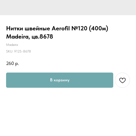
Нитки швейные Aerofil №120 (400м)
Madeira, цв.8678
Madeira
SKU:
9125-8678
260
р.
В корзину
Универсальные швейные нитки "AEROFIL" предназначены для шитья
всех видов ткани. Их по достоинству оценят как начинающие
портные, так и профессионалы.
AEROFIL - это новое поколение швейной нити, результат
разработки новой технологии изготовления ниток, с помощью