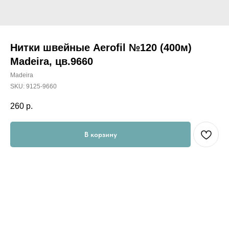
Нитки швейные Aerofil №120 (400м)
Madeira, цв.9660
Madeira
SKU:
9125-9660
260
р.
В корзину
Универсальные швейные нитки "AEROFIL" предназначены
для шитья всех видов ткани. Их по достоинству оценят как
начинающие портные, так и профессионалы.
AEROFIL - это новое поколение швейной нити, результат
разработки новой технологии изготовления ниток, с