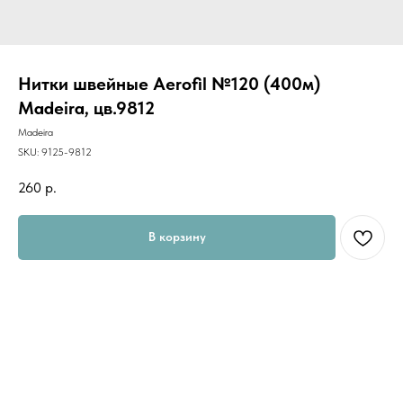
Нитки швейные Aerofil №120 (400м)
Madeira, цв.9812
Madeira
SKU:
9125-9812
260
р.
В корзину
Универсальные швейные нитки "AEROFIL" предназначены для шитья
всех видов ткани. Их по достоинству оценят как начинающие
портные, так и профессионалы.
AEROFIL - это новое поколение швейной нити, результат
разработки новой технологии изготовления ниток, с помощью