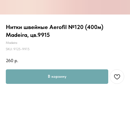
Нитки швейные Aerofil №120 (400м)
Madeira, цв.9915
Madeira
SKU:
9125-9915
260
р.
В корзину
Универсальные швейные нитки "AEROFIL" предназначены для шитья
всех видов ткани. Их по достоинству оценят как начинающие
портные, так и профессионалы.
AEROFIL - это новое поколение швейной нити, результат
разработки новой технологии изготовления ниток, с помощью