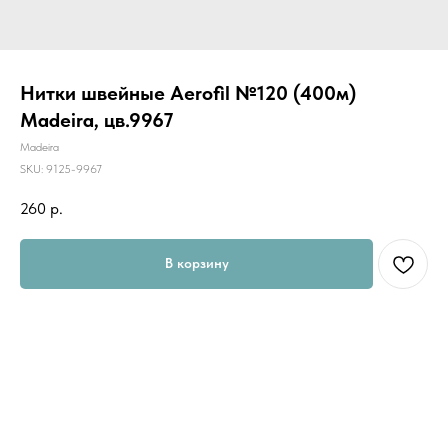
Нитки швейные Aerofil №120 (400м)
Madeira, цв.9967
Madeira
SKU:
9125-9967
260
р.
В корзину
Универсальные швейные нитки "AEROFIL" предназначены для шитья
всех видов ткани. Их по достоинству оценят как начинающие
портные, так и профессионалы.
AEROFIL - это новое поколение швейной нити, результат
разработки новой технологии изготовления ниток, с помощью