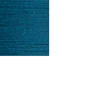
AEROFIL - это новое поколение шв
изготовления ниток, с помощью к
сдвоенной нити из полиэстра, пр
AEROFIL производится на фирме 
условий качества и охраны окруж
стандартам.
Отличные качества на прочность, 
характеристики нити. При работе
устойчивость к переменной темпе
верхнего слоя нити гарантирует с
швейных машинах, на оверлоках и 
AEROFIL № 120 - это высококаче
предназначена для работы с тонк
детская, спортивная и верхняя од
обеспечена высокая прочность шв
без узлов. Работать ею на машине
Сайт производителя: www.nitki-made