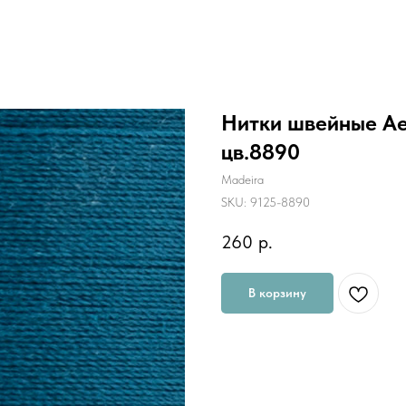
Нитки швейные Aer
цв.8890
Madeira
SKU:
9125-8890
260
р.
В корзину
Универсальные швейные нитки "AE
достоинству оценят как начинающ