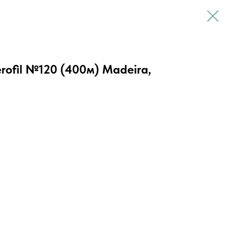
ofil №120 (400м) Madeira,
ROFIL" предназначены для шитья всех видов ткани. Их по
ие портные, так и профессионалы.