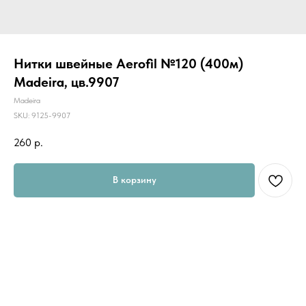
Нитки швейные Aerofil №120 (400м)
Madeira, цв.9907
Madeira
SKU:
9125-9907
260
р.
В корзину
Универсальные швейные нитки "AEROFIL" предназначены для шитья
всех видов ткани. Их по достоинству оценят как начинающие
портные, так и профессионалы.
AEROFIL - это новое поколение швейной нити, результат
разработки новой технологии изготовления ниток, с помощью