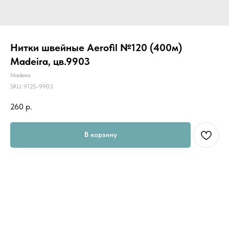
Нитки швейные Aerofil №120 (400м)
Madeira, цв.9903
Madeira
SKU:
9125-9903
260
р.
В корзину
Универсальные швейные нитки "AEROFIL" предназначены для шитья
всех видов ткани. Их по достоинству оценят как начинающие
портные, так и профессионалы.
AEROFIL - это новое поколение швейной нити, результат
разработки новой технологии изготовления ниток, с помощью